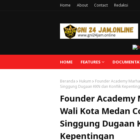
Home
About
Contact
Redaksi
HOME
FEATURES
DOCUMENTA
Beranda
Hukum
Founder Academy Marhae
Singgung Dugaan KKN dan Konflik Kepentin
Founder Academy 
Wali Kota Medan Co
Singgung Dugaan K
Kepentingan