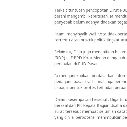
Terkait tuntutan pencopotan Dirut PUD
berani mengambil keputusan. Ia mendu
penyebab belum adanya tindakan tegas
"Kami menyinyalir Wali Kota tidak ber
tertentu atau praktik politik tingkat a
Selain itu, Diga juga mengaitkan belu
(RDP) di DPRD Kota Medan dengan dug
persoalan di PUD Pasar.
Ia mengungkapkan, berdasarkan informa
pedagang pasar tradisional juga beren
sebagai bentuk protes terhadap berbag
Dalam kesempatan tersebut, Diga turu
berasal dari Plt Kepala Bagian Usaha 
surat tersebut memuat sejumlah catat
yang dinilai berpotensi menimbulkan p