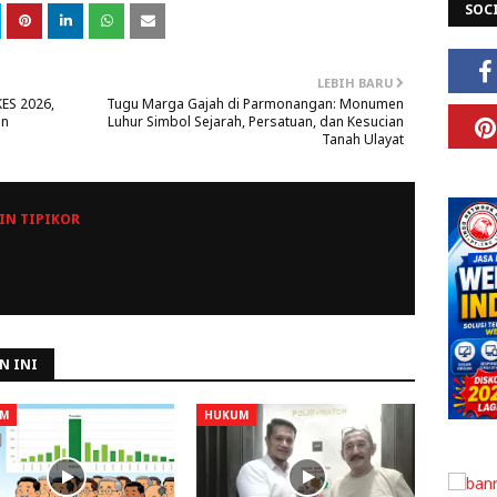
SOC
LEBIH BARU
ES 2026,
Tugu Marga Gajah di Parmonangan: Monumen
an
Luhur Simbol Sejarah, Persatuan, dan Kesucian
Tanah Ulayat
N TIPIKOR
N INI
M
HUKUM