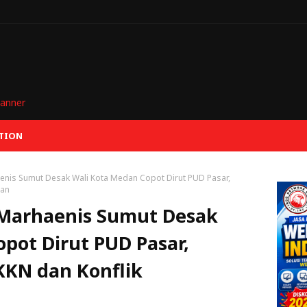
TION
nis Sumut Desak Wali Kota Medan Copot Dirut PUD Pasar,
gan
Marhaenis Sumut Desak
pot Dirut PUD Pasar,
KN dan Konflik