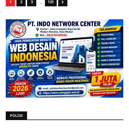
...
1
2
3
131
POLISI