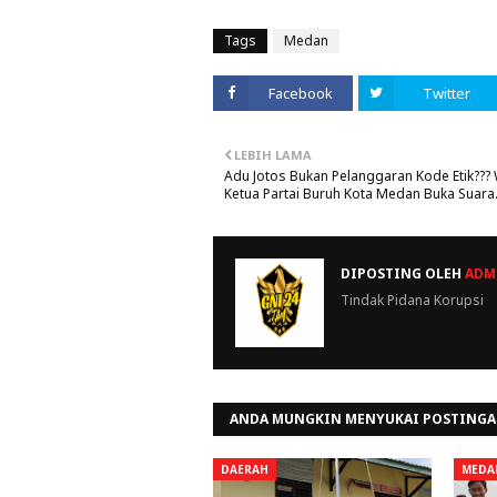
Tags
Medan
Facebook
Twitter
LEBIH LAMA
Adu Jotos Bukan Pelanggaran Kode Etik??? 
Ketua Partai Buruh Kota Medan Buka Suara
DIPOSTING OLEH
ADMI
Tindak Pidana Korupsi
ANDA MUNGKIN MENYUKAI POSTINGA
DAERAH
MEDA