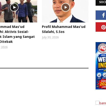
SOC
mmad Mas'ud
Profil Muhammad Mas'ud
hi: Aktivis Sosial-
Silalahi, S.Sos
ik Islam yang Sangat
July 30, 2026
 Ditebak
, 2026