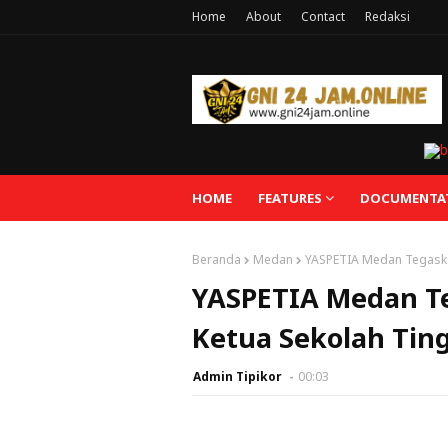
Home
About
Contact
Redaksi
HOME
FEATURES
DOCUMENTA
Beranda
Medan
YASPETIA Medan Tegaska
YASPETIA Medan T
Ketua Sekolah Ting
Admin Tipikor
00:03