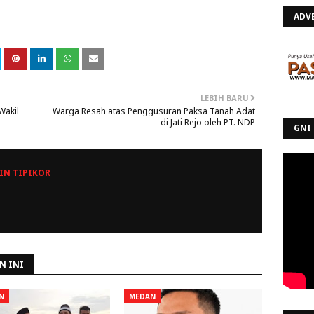
ADV
LEBIH BARU
Wakil
Warga Resah atas Penggusuran Paksa Tanah Adat
.
di Jati Rejo oleh PT. NDP
GNI 
N TIPIKOR
N INI
N
MEDAN