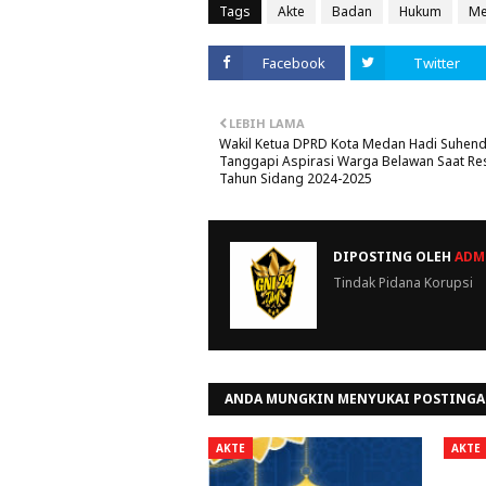
Tags
Akte
Badan
Hukum
Me
Facebook
Twitter
LEBIH LAMA
Wakil Ketua DPRD Kota Medan Hadi Suhen
Tanggapi Aspirasi Warga Belawan Saat Res
Tahun Sidang 2024-2025
DIPOSTING OLEH
ADMI
Tindak Pidana Korupsi
ANDA MUNGKIN MENYUKAI POSTINGA
AKTE
AKTE