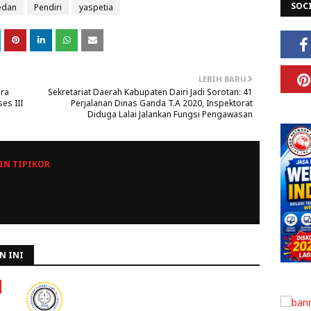
SOC
dan
Pendiri
yaspetia
LEBIH BARU
dra
Sekretariat Daerah Kabupaten Dairi Jadi Sorotan: 41
es III
Perjalanan Dinas Ganda T.A 2020, Inspektorat
Diduga Lalai Jalankan Fungsi Pengawasan
N TIPIKOR
N INI