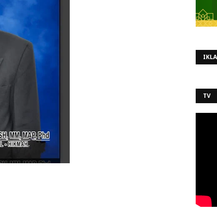
IKL
TV