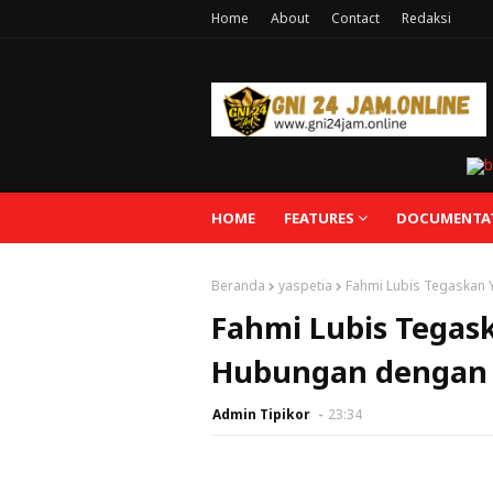
Home
About
Contact
Redaksi
HOME
FEATURES
DOCUMENTA
Beranda
yaspetia
Fahmi Lubis Tegaskan 
Fahmi Lubis Tegask
Hubungan dengan 
Admin Tipikor
23:34