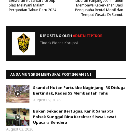
Seliweran Nusantara Group
Liburan Panjang Akhir Tahun
Siap Melayani Malam
Membawa Keberkahan Bagi
Pergantian Tahun Baru 2024
Pengusaha Rental Mobil dan
Tempat Wisata Di Sumut.
DIPOSTING OLEH
ADMIN TIPIKOR
Tindak Pidana Korupsi
ANDA MUNGKIN MENYUKAI POSTINGAN INI
Skandal Hutan Partukko Naginjang: RS Diduga
Bertindak, Kades SS Membantah Tahu
August 09, 2026
Bukan Sekadar Bertugas, Kanit Samapta
Polsek Sunggal Bina Karakter Siswa Lewat
Upacara Bendera
August 02, 2026