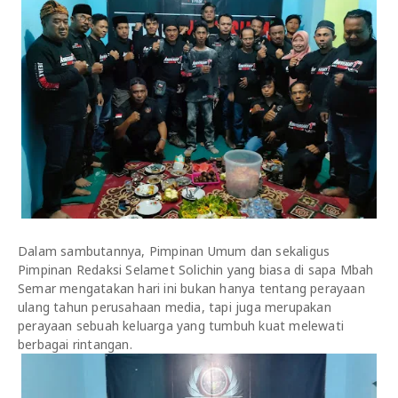
Dalam sambutannya, Pimpinan Umum dan sekaligus
Pimpinan Redaksi Selamet Solichin yang biasa di sapa Mbah
Semar mengatakan hari ini bukan hanya tentang perayaan
ulang tahun perusahaan media, tapi juga merupakan
perayaan sebuah keluarga yang tumbuh kuat melewati
berbagai rintangan.