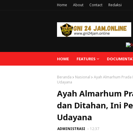
Home
About
Contact
Redaksi
HOME
FEATURES
DOCUMENTA
Beranda
Nasional
Ayah Almarhum Prada L
Udayana
Ayah Almarhum Pr
dan Ditahan, Ini 
Udayana
ADMINISTRASI
12:37