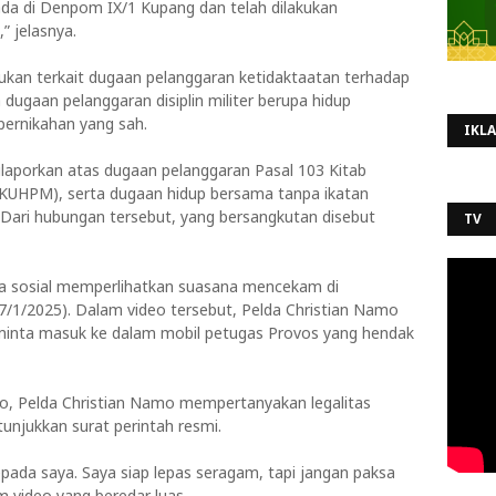
ada di Denpom IX/1 Kupang dan telah dilakukan
” jelasnya.
kan terkait dugaan pelanggaran ketidaktaatan terhadap
a dugaan pelanggaran disiplin militer berupa hidup
pernikahan yang sah.
IKL
dilaporkan atas dugaan pelanggaran Pasal 103 Kitab
KUHPM), serta dugaan hidup bersama tanpa ikatan
 Dari hubungan tersebut, yang bersangkutan disebut
TV
dia sosial memperlihatkan suasana mencekam di
7/1/2025). Dalam video tersebut, Pelda Christian Namo
minta masuk ke dalam mobil petugas Provos yang hendak
o, Pelda Christian Namo mempertanyakan legalitas
njukkan surat perintah resmi.
pada saya. Saya siap lepas seragam, tapi jangan paksa
m video yang beredar luas.