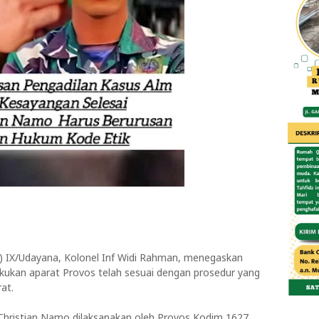
IX/Udayana, Kolonel Inf Widi Rahman, menegaskan
kukan aparat Provos telah sesuai dengan prosedur yang
at.
Christian Namo dilaksanakan oleh Provos Kodim 1627