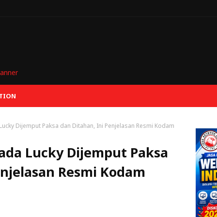
TION
ucky Dijemput Paksa dan Ditahan, Ini Penjelasan Resmi Kodam
ada Lucky Dijemput Paksa
Penjelasan Resmi Kodam