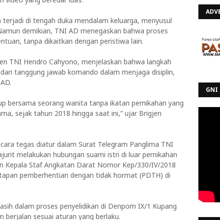
ADV
a terjadi di tengah duka mendalam keluarga, menyusul
 Namun demikian, TNI AD menegaskan bahwa proses
ntuan, tanpa dikaitkan dengan peristiwa lain.
jen TNI Hendro Cahyono, menjelaskan bahwa langkah
dari tanggung jawab komando dalam menjaga disiplin,
 AD.
GNI 
dup bersama seorang wanita tanpa ikatan pernikahan yang
a, sejak tahun 2018 hingga saat ini,” ujar Brigjen
cara tegas diatur dalam Surat Telegram Panglima TNI
urit melakukan hubungan suami istri di luar pernikahan
san Kepala Staf Angkatan Darat Nomor Kep/330/IV/2018
etapan pemberhentian dengan tidak hormat (PDTH) di
masih dalam proses penyelidikan di Denpom IX/1 Kupang
berjalan sesuai aturan yang berlaku.