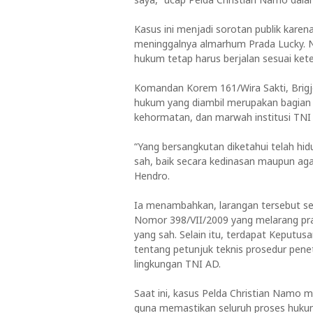
Kasus ini menjadi sorotan publik karen
meninggalnya almarhum Prada Lucky.
hukum tetap harus berjalan sesuai kete
Komandan Korem 161/Wira Sakti, Brig
hukum yang diambil merupakan bagian 
kehormatan, dan marwah institusi TNI
“Yang bersangkutan diketahui telah hi
sah, baik secara kedinasan maupun agam
Hendro.
Ia menambahkan, larangan tersebut se
Nomor 398/VII/2009 yang melarang praj
yang sah. Selain itu, terdapat Keputu
tentang petunjuk teknis prosedur pen
lingkungan TNI AD.
Saat ini, kasus Pelda Christian Namo 
guna memastikan seluruh proses hukum 