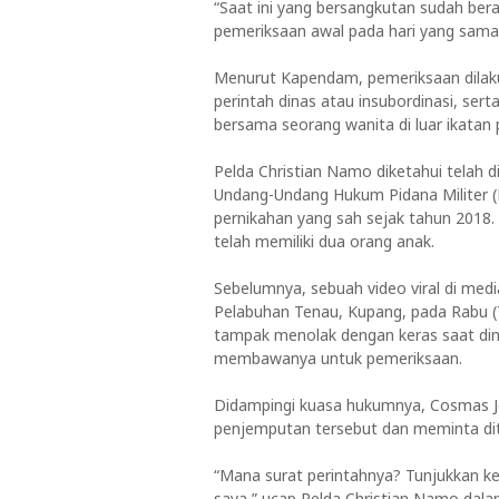
“Saat ini yang bersangkutan sudah ber
pemeriksaan awal pada hari yang sama,
Menurut Kapendam, pemeriksaan dilaku
perintah dinas atau insubordinasi, sert
bersama seorang wanita di luar ikatan 
Pelda Christian Namo diketahui telah 
Undang-Undang Hukum Pidana Militer (
pernikahan yang sah sejak tahun 2018.
telah memiliki dua orang anak.
Sebelumnya, sebuah video viral di me
Pelabuhan Tenau, Kupang, pada Rabu (
tampak menolak dengan keras saat di
membawanya untuk pemeriksaan.
Didampingi kuasa hukumnya, Cosmas J
penjemputan tersebut dan meminta ditu
“Mana surat perintahnya? Tunjukkan ke
saya,” ucap Pelda Christian Namo dala