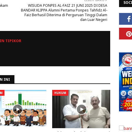
SOC
Makam
WISUDA PONPES AL-FAIZ 21 JUNI 2025 DI DESA
BANDAR KLIPPA‎‎ Alumni Pertama Ponpes Tahfidz Al-
Faiz Berhasil Diterima di Perguruan Tinggi Dalam
dan Luar Negeri‎‎
N TIPIKOR
N INI
M
HUKUM