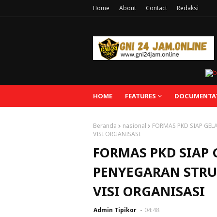
Home
About
Contact
Redaksi
HOME
FEATURES
DOCUMENTA
Beranda
nasional
FORMAS PKD SIAP GEL
VISI ORGANISASI
FORMAS PKD SIAP 
PENYEGARAN STR
VISI ORGANISASI
Admin Tipikor
04:48