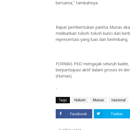
bersama,” tambahnya.
Rapat pembentukan panitia Munas akan
melibatkan tokoh-tokoh kunci dari ber
representasi yang luas dan berimbang.
FORMAS PKD mengajak seluruh kader, si
berpartisipasi aktif dalam proses ini 
(Humas)
-
Tags
Hukum
Munas
nasional
Facebook
Twitter
LEBIH LAMA