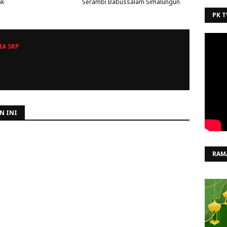
ak
Serambi Babussalam Simalungun ‎ ‎ ‎
PK T
A SRP
N INI
RAM