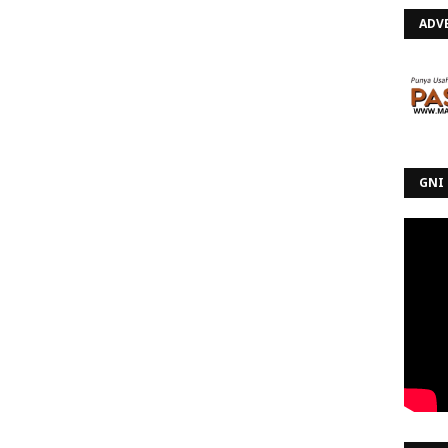
ADV
GNI 