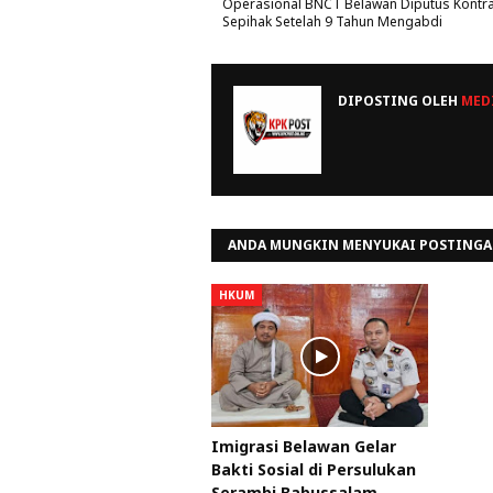
Operasional BNCT Belawan Diputus Kontr
Sepihak Setelah 9 Tahun Mengabdi
DIPOSTING OLEH
MEDI
ANDA MUNGKIN MENYUKAI POSTINGA
HKUM
Imigrasi Belawan Gelar
Bakti Sosial di Persulukan
Serambi Babussalam