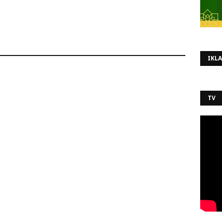
IKL
TV