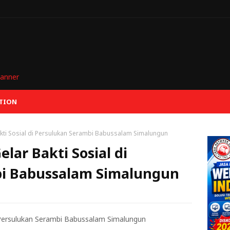
TION
akti Sosial di Persulukan Serambi Babussalam Simalungun
lar Bakti Sosial di
bi Babussalam Simalungun
i Persulukan Serambi Babussalam Simalungun