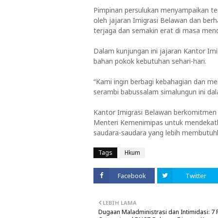
Pimpinan persulukan menyampaikan teri
oleh jajaran Imigrasi Belawan dan berha
terjaga dan semakin erat di masa men
Dalam kunjungan ini jajaran Kantor Im
bahan pokok kebutuhan sehari-hari.
“Kami ingin berbagi kebahagian dan m
serambi babussalam simalungun ini da
Kantor Imigrasi Belawan berkomitmen 
Menteri Kemenimipas untuk mendekatka
saudara-saudara yang lebih membutuhkan
Tags
Hkum
Facebook
Twitter
LEBIH LAMA
Dugaan Maladministrasi dan Intimidasi: 7 