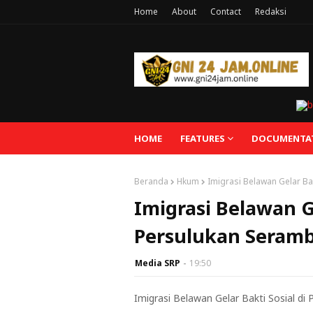
Home
About
Contact
Redaksi
HOME
FEATURES
DOCUMENTA
Beranda
Hkum
Imigrasi Belawan Gelar B
Imigrasi Belawan Ge
Persulukan Seram
Media SRP
19:50
Imigrasi Belawan Gelar Bakti Sosial d