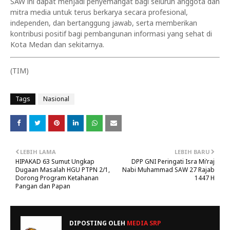
SAW ini dapat menjadi penyemangat bagi seluruh anggota dan
mitra media untuk terus berkarya secara profesional,
independen, dan bertanggung jawab, serta memberikan
kontribusi positif bagi pembangunan informasi yang sehat di
Kota Medan dan sekitarnya.
(TIM)
Tags
Nasional
LEBIH LAMA
LEBIH BARU
HIPAKAD 63 Sumut Ungkap
DPP GNI Peringati Isra Mi’raj
Dugaan Masalah HGU PTPN 2/1,
Nabi Muhammad SAW 27 Rajab
Dorong Program Ketahanan
1447 H
Pangan dan Papan
DIPOSTING OLEH
MEDIA SRP