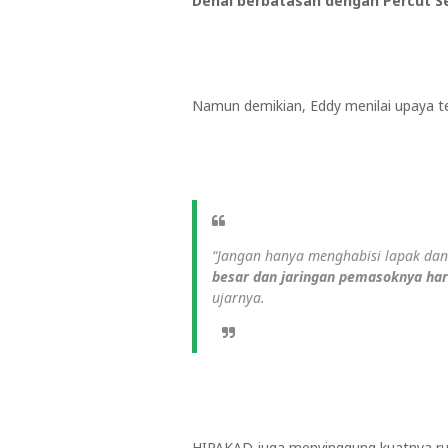
Denai berbatasan dengan Percut S
Namun demikian, Eddy menilai upaya 
“Jangan hanya menghabisi lapak dan 
besar dan jaringan pemasoknya ha
ujarnya.
HIPAKAD juga menyinggung kuatnya ru