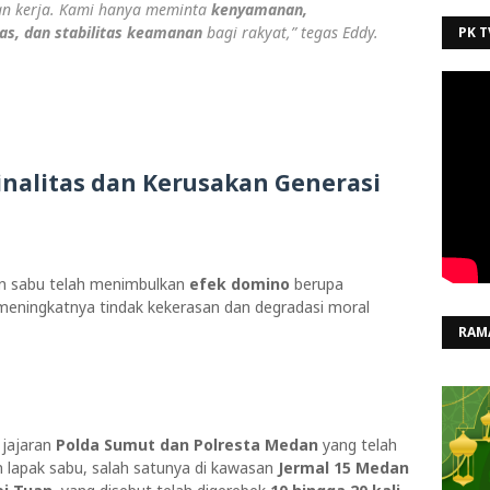
an kerja. Kami hanya meminta
kenyamanan,
as, dan stabilitas keamanan
bagi rakyat,” tegas Eddy.
PK T
nalitas dan Kerusakan Generasi
n sabu telah menimbulkan
efek domino
berupa
meningkatnya tindak kekerasan dan degradasi moral
RAM
 jajaran
Polda Sumut dan Polresta Medan
yang telah
 lapak sabu, salah satunya di kawasan
Jermal 15 Medan