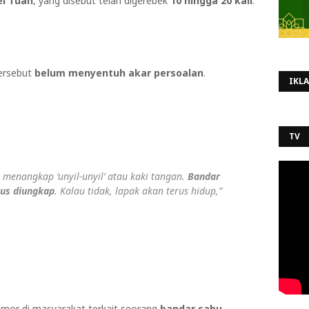
ei Tuan
, yang disebut telah digerebek
10 hingga 20 kali
.
tersebut
belum menyentuh akar persoalan
.
IKL
TV
menangkap ‘unyil-unyil’ atau kaki tangan.
Bandar
rus diungkap
. Kalau tidak, lapak akan terus hidup,”
mor di masyarakat terkait seorang
bandar sabu