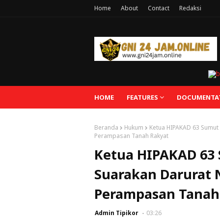
Home
About
Contact
Redaksi
HOME
FEATURES
DOCUMENTA
Beranda
Hukum
Ketua HIPAKAD 63 Sumut B
Perampasan Tanah Rakyat
Ketua HIPAKAD 63 
Suarakan Darurat N
Perampasan Tanah
Admin Tipikor
03:26