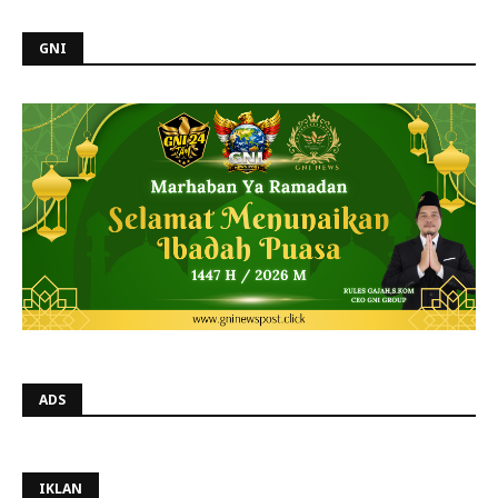
GNI
ADS
IKLAN