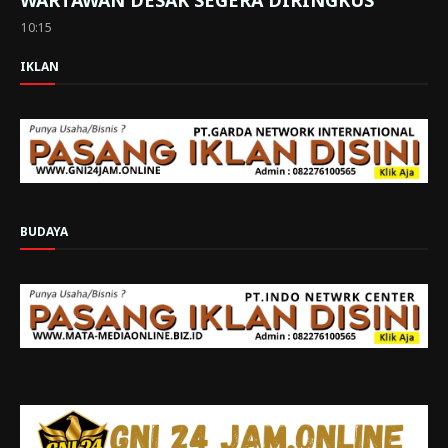
WARTAWAN DESAK SEGERA DIRINGKUS
10:15
IKLAN
BUDAYA