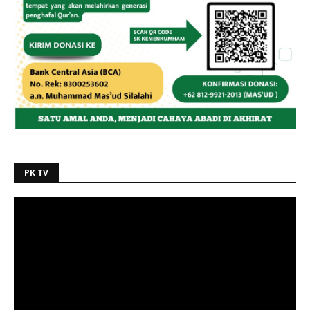
PK TV