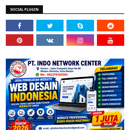
SOCIAL PLUGIN