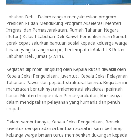
Labuhan Deli – Dalam rangka menyukseskan program
Presiden RI dan Mendukung Program Akselerasi Menteri
Imigrasi dan Pemasyarakatan, Rumah Tahanan Negara
(Rutan) Kelas I Labuhan Deli Kanwil Kemenkumham Sumut
gerak cepat salurkan bantuan sosial kepada keluarga warga
binaan yang kurang mampu, bertempat di Aula Lt 3 Rutan
Labuhan Deli, Jumat (22/11).
Kegiatan dipimpin langsung oleh Kepala Rutan diwakili oleh
Kepala Seksi Pengelolaan, Juventus, Kepala Seksi Pelayanan
Tahanan, Pawer dan pejabat struktural lainnya. Kegiatan ini
merupakan bentuk nyata imlementasi akselerasi perintah
harian Menteri Imigrasi dan Pemasyarakatan, khususnya
dalam menciptakan pelayanan yang humanis dan penuh
empati.
Dalam sambutannya, Kepala Seksi Pengelolaan, Boniek
Juventus dengan adanya bantuan sosial ini kami berharap
keluarga warga binaan terus memberikan dukungan kepada