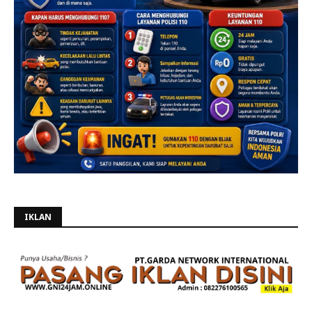
IKLAN